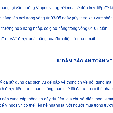
 hàng tại văn phòng Vinpos.vn người mua sẽ đến trực tiếp để k
o hàng tận nơi trong vòng từ 03-05 ngày (tùy theo khu vực nhận
 trường hợp hàng nhập, sẽ giao hàng trong vòng 04-08 tuần.
 đơn VAT được xuất bằng hóa đơn điện tử qua email.
III/ ĐẢM BẢO AN TOÀN VỀ
ý đã sử dụng các dịch vụ để bảo vệ thông tin về nội dung m
ch được tiến hành thành công, hạn chế tối đa rủi ro có thể phát 
nên cung cấp thông tin đầy đủ (tên, địa chỉ, số điện thoại, ema
để Vinpos.vn có thể liên hệ nhanh lại với người mua trong trườn