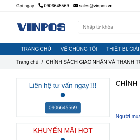
Gọi ngay
0906645569
sales@vinpos.vn
TRANG CHỦ
VỀ CHÚNG TÔI
THIẾT BỊ, GI
Trang chủ
/
CHÍNH SÁCH GIAO NHẬN VÀ THANH 
CHÍNH
Liên hệ tư vấn ngay!!!!
0906645569
Người mua 
KHUYẾN MÃI HOT