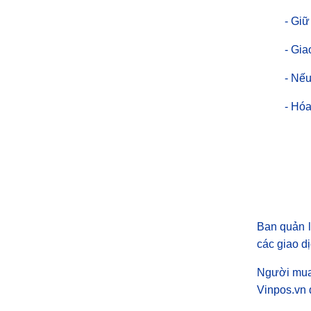
- Giữ
- Gia
- Nếu
- Hóa
Ban quản l
các giao dị
Người mua 
Vinpos.vn 