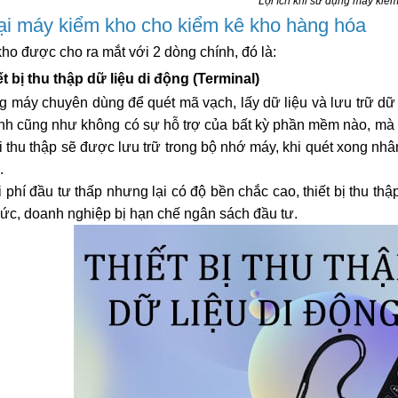
Lợi ích khi sử dụng máy kiể
ại máy kiểm kho cho kiểm kê kho hàng hóa
ho được cho ra mắt với 2 dòng chính, đó là:
ết bị thu thập dữ liệu di động (Terminal)
g máy chuyên dùng để quét mã vạch, lấy dữ liệu và lưu trữ dữ 
nh cũng như không có sự hỗ trợ của bất kỳ phần mềm nào, mà
hi thu thập sẽ được lưu trữ trong bộ nhớ máy, khi quét xong n
.
 phí đầu tư thấp nhưng lại có độ bền chắc cao, thiết bị thu thậ
hức, doanh nghiệp bị hạn chế ngân sách đầu tư.