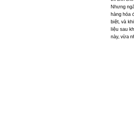
Nhưng ngày
hàng hóa đ
biệt, và k
liệu sau k
này, vừa n