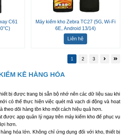
way C61
Máy kiểm kho Zebra TC27 (5G, Wi-Fi
30°C)
6E, Android 13/14)
Liên hệ
1
2
3
 KIỂM KÊ HÀNG HÓA
iết bị được trang bị sẵn bộ nhớ nên các dữ liệu sau khi
ới có thể thực hiện việc quét mã vạch di động và hoạt
và theo dõi hàng tồn kho một cách hiệu quả hơn.
ặt được app quản lý ngay trên máy kiểm kho để phục vụ
lợi hơn.
àng hóa lớn. Không chỉ ứng dụng đối với kho, thiết bị