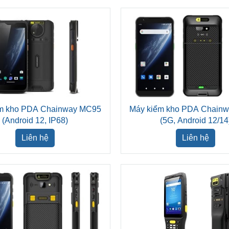
m kho PDA Chainway MC95
Máy kiểm kho PDA Chain
(Android 12, IP68)
(5G, Android 12/14
Liên hệ
Liên hệ