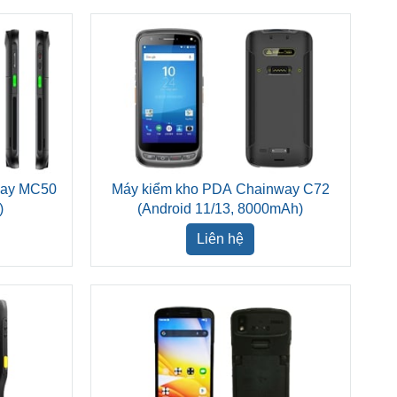
way MC50
Máy kiểm kho PDA Chainway C72
)
(Android 11/13, 8000mAh)
Liên hệ