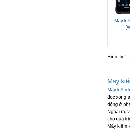
Máy ki
(W
Hiển thị 1 
Máy kiể
Máy kiểm 
đọc xong s
động ở phạ
Ngoài ra, 
cho quá trì
Máy kiểm k