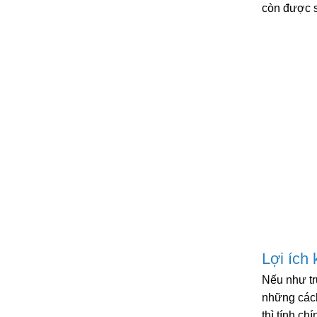
còn được s
Lợi ích
Nếu như tr
những cách
thì tính c