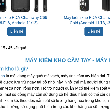
ểm kho PDA Chainway C66
Máy kiểm kho PDA Chain
i-Fi 6, Android 11/13)
Cold (Android 11/13, -
Liên hệ
Liên hệ
- 15 / 45 kết quả
MÁY KIỂM KHO CẦM TAY - MÁY
m kho là gì?
kho
là một dạng máy quét mã vạch, máy tính cầm tay hiện đại. Th
ẽ được lưu trữ ngay tại bộ nhớ này. Nhờ thế mà người dùng m
m vi xa hơn, rộng hơn. Hỗ trợ người quản lý có thể kiểm soát 
với một số dòng máy còn sử dụng cả hệ điều hành có thể cài đ
nh kiểm kê, theo dõi, nắm bắt số lượng hàng hóa trong kho tiện 
ho thường sử dụng phổ biến trong các kho hàng có số lượng h