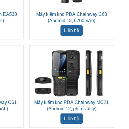
ch EA530
Máy kiểm kho PDA Chainway C63
E)
(Android 13, 6700mAh)
Liên hệ
way C61
Máy kiểm kho PDA Chainway MC21
mAh)
(Android 12, phím vật lý)
Liên hệ