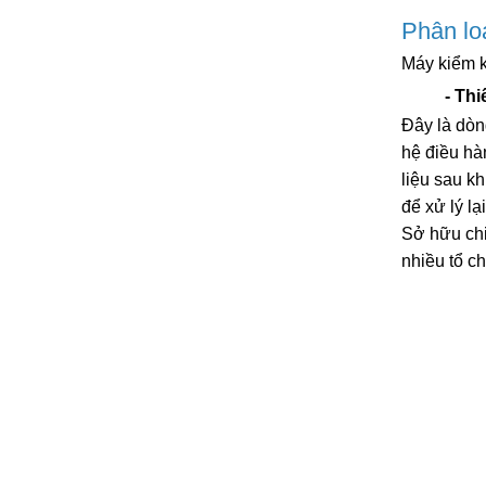
Phân lo
Máy kiểm k
- Thi
Đây là dòn
hệ điều hà
liệu sau k
để xử lý lại
Sở hữu chi
nhiều tổ c