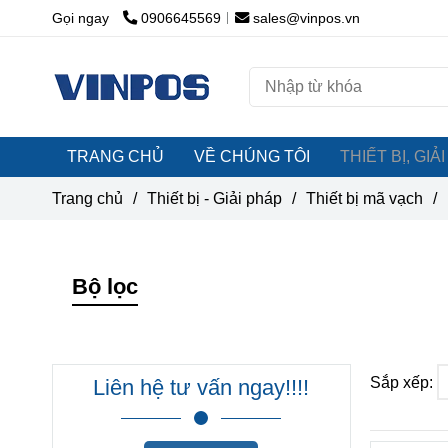
Gọi ngay
0906645569
sales@vinpos.vn
TRANG CHỦ
VỀ CHÚNG TÔI
THIẾT BỊ, GI
Trang chủ
/
Thiết bị - Giải pháp
/
Thiết bị mã vạch
/
Bộ lọc
Sắp xếp:
Liên hệ tư vấn ngay!!!!