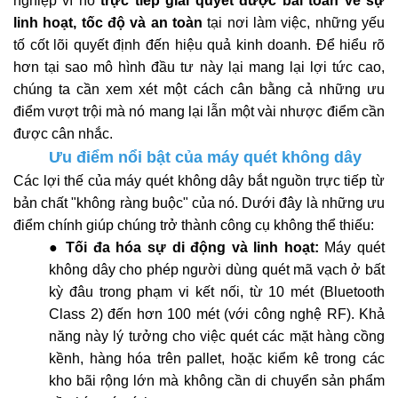
nghiệp vì nó
trực tiếp giải quyết được bài toán về sự
linh hoạt, tốc độ và an toàn
tại nơi làm việc, những yếu
tố cốt lõi quyết định đến hiệu quả kinh doanh. Để hiểu rõ
hơn tại sao mô hình đầu tư này lại mang lại lợi tức cao,
chúng ta cần xem xét một cách cân bằng cả những ưu
điểm vượt trội mà nó mang lại lẫn một vài nhược điểm cần
được cân nhắc.
Ưu điểm nổi bật của máy quét không dây
Các lợi thế của máy quét không dây bắt nguồn trực tiếp từ
bản chất "không ràng buộc" của nó. Dưới đây là những ưu
điểm chính giúp chúng trở thành công cụ không thể thiếu:
●
Tối đa hóa sự di động và linh hoạt:
Máy quét
không dây cho phép người dùng quét mã vạch ở bất
kỳ đâu trong phạm vi kết nối, từ 10 mét (Bluetooth
Class 2) đến hơn 100 mét (với công nghệ RF). Khả
năng này lý tưởng cho việc quét các mặt hàng cồng
kềnh, hàng hóa trên pallet, hoặc kiểm kê trong các
kho bãi rộng lớn mà không cần di chuyển sản phẩm