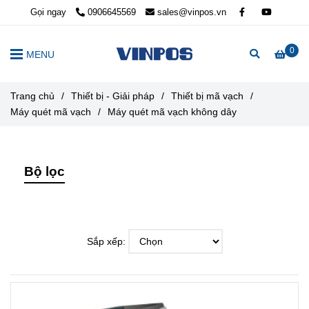
Gọi ngay
0906645569
sales@vinpos.vn
0
MENU
Trang chủ
/
Thiết bị - Giải pháp
/
Thiết bị mã vạch
/
Máy quét mã vạch
/
Máy quét mã vạch không dây
Bộ lọc
Sắp xếp: