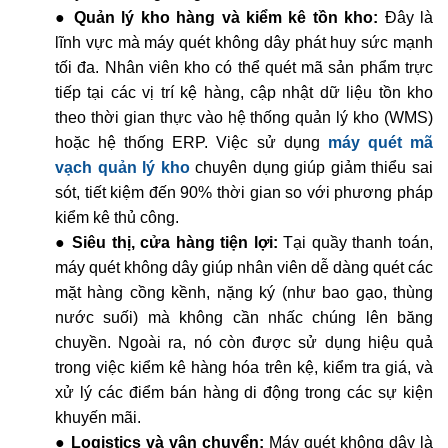
● Quản lý kho hàng và kiểm kê tồn kho:
Đây là
lĩnh vực mà máy quét không dây phát huy sức mạnh
tối đa. Nhân viên kho có thể quét mã sản phẩm trực
tiếp tại các vị trí kệ hàng, cập nhật dữ liệu tồn kho
theo thời gian thực vào hệ thống quản lý kho (WMS)
hoặc hệ thống ERP. Việc sử dụng
máy quét mã
vạch quản lý kho
chuyên dụng giúp giảm thiểu sai
sót, tiết kiệm đến 90% thời gian so với phương pháp
kiểm kê thủ công.
●
Siêu thị, cửa hàng tiện lợi:
Tại quầy thanh toán,
máy quét không dây giúp nhân viên dễ dàng quét các
mặt hàng cồng kềnh, nặng ký (như bao gạo, thùng
nước suối) mà không cần nhấc chúng lên băng
chuyền. Ngoài ra, nó còn được sử dụng hiệu quả
trong việc kiểm kê hàng hóa trên kệ, kiểm tra giá, và
xử lý các điểm bán hàng di động trong các sự kiện
khuyến mãi.
●
Logistics và vận chuyển:
Máy quét không dây là