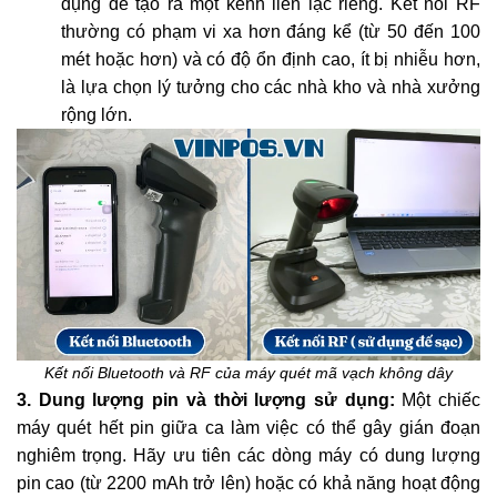
dụng để tạo ra một kênh liên lạc riêng. Kết nối RF
thường có phạm vi xa hơn đáng kể (từ 50 đến 100
mét hoặc hơn) và có độ ổn định cao, ít bị nhiễu hơn,
là lựa chọn lý tưởng cho các nhà kho và nhà xưởng
rộng lớn.
Kết nối Bluetooth và RF của máy quét mã vạch không dây
3. Dung lượng pin và thời lượng sử dụng:
Một chiếc
máy quét hết pin giữa ca làm việc có thể gây gián đoạn
nghiêm trọng. Hãy ưu tiên các dòng máy có dung lượng
pin cao (từ 2200 mAh trở lên) hoặc có khả năng hoạt động