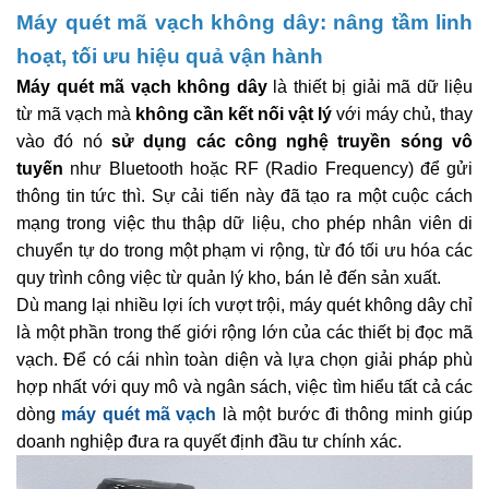
Máy quét mã vạch không dây: nâng tầm linh
hoạt, tối ưu hiệu quả vận hành
Máy quét mã vạch không dây
là thiết bị giải mã dữ liệu
từ mã vạch mà
không cần kết nối vật lý
với máy chủ, thay
vào đó nó
sử dụng các công nghệ truyền sóng vô
tuyến
như Bluetooth hoặc RF (Radio Frequency) để gửi
thông tin tức thì. Sự cải tiến này đã tạo ra một cuộc cách
mạng trong việc thu thập dữ liệu, cho phép nhân viên di
chuyển tự do trong một phạm vi rộng, từ đó tối ưu hóa các
quy trình công việc từ quản lý kho, bán lẻ đến sản xuất.
Dù mang lại nhiều lợi ích vượt trội, máy quét không dây chỉ
là một phần trong thế giới rộng lớn của các thiết bị đọc mã
vạch. Để có cái nhìn toàn diện và lựa chọn giải pháp phù
hợp nhất với quy mô và ngân sách, việc tìm hiểu tất cả các
dòng
máy quét mã vạch
là một bước đi thông minh giúp
doanh nghiệp đưa ra quyết định đầu tư chính xác.