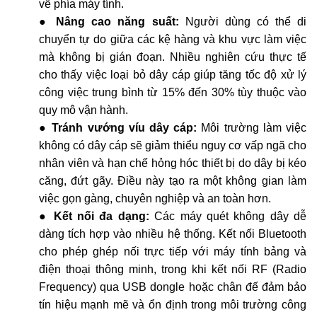
về phía máy tính.
●
Nâng cao năng suất:
Người dùng có thể di
chuyển tự do giữa các kệ hàng và khu vực làm việc
mà không bị gián đoạn. Nhiều nghiên cứu thực tế
cho thấy việc loại bỏ dây cáp giúp tăng tốc độ xử lý
công việc trung bình từ 15% đến 30% tùy thuộc vào
quy mô vận hành.
●
Tránh vướng víu dây cáp:
Môi trường làm việc
không có dây cáp sẽ giảm thiểu nguy cơ vấp ngã cho
nhân viên và hạn chế hỏng hóc thiết bị do dây bị kéo
căng, đứt gãy. Điều này tạo ra một không gian làm
việc gọn gàng, chuyên nghiệp và an toàn hơn.
●
Kết nối đa dạng:
Các máy quét không dây dễ
dàng tích hợp vào nhiều hệ thống. Kết nối Bluetooth
cho phép ghép nối trực tiếp với máy tính bảng và
điện thoại thông minh, trong khi kết nối RF (Radio
Frequency) qua USB dongle hoặc chân đế đảm bảo
tín hiệu mạnh mẽ và ổn định trong môi trường công