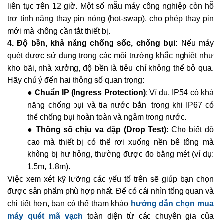
liên tục trên 12 giờ. Một số mẫu máy công nghiệp còn hỗ
trợ tính năng thay pin nóng (hot-swap), cho phép thay pin
mới mà không cần tắt thiết bị.
4. Độ bền, khả năng chống sốc, chống bụi:
Nếu máy
quét được sử dụng trong các môi trường khắc nghiệt như
kho bãi, nhà xưởng, độ bền là tiêu chí không thể bỏ qua.
Hãy chú ý đến hai thông số quan trọng:
●
Chuẩn IP (Ingress Protection)
: Ví dụ, IP54 có khả
năng chống bụi và tia nước bắn, trong khi IP67 có
thể chống bụi hoàn toàn và ngâm trong nước.
●
Thông số chịu va đập (Drop Test):
Cho biết độ
cao mà thiết bị có thể rơi xuống nền bê tông mà
không bị hư hỏng, thường được đo bằng mét (ví dụ:
1.5m, 1.8m).
Việc xem xét kỹ lưỡng các yếu tố trên sẽ giúp bạn chọn
được sản phẩm phù hợp nhất. Để có cái nhìn tổng quan và
chi tiết hơn, bạn có thể tham khảo
hướng dẫn chọn mua
máy quét mã vạch
toàn diện từ các chuyên gia của