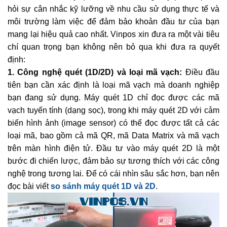
hỏi sự cân nhắc kỹ lưỡng về nhu cầu sử dụng thực tế và
môi trường làm việc để đảm bảo khoản đầu tư của bạn
mang lại hiệu quả cao nhất. Vinpos xin đưa ra một vài tiêu
chí quan trọng bạn không nên bỏ qua khi đưa ra quyết
định:
1. Công nghệ quét (1D/2D) và loại mã vạch:
Điều đầu
tiên bạn cần xác định là loại mã vạch mà doanh nghiệp
bạn đang sử dụng. Máy quét 1D chỉ đọc được các mã
vạch tuyến tính (dạng sọc), trong khi máy quét 2D với cảm
biến hình ảnh (image sensor) có thể đọc được tất cả các
loại mã, bao gồm cả mã QR, mã Data Matrix và mã vạch
trên màn hình điện tử. Đầu tư vào máy quét 2D là một
bước đi chiến lược, đảm bảo sự tương thích với các công
nghệ trong tương lai. Để có cái nhìn sâu sắc hơn, bạn nên
đọc bài viết
so sánh máy quét 1D và 2D
.