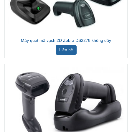
Máy quét mã vạch 2D Zebra DS2278 không dây
Liên hệ