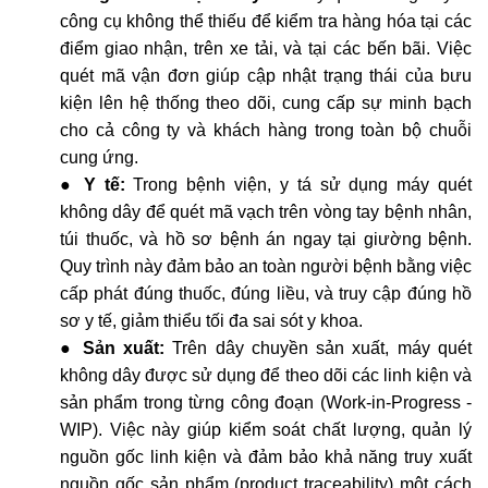
công cụ không thể thiếu để kiểm tra hàng hóa tại các
điểm giao nhận, trên xe tải, và tại các bến bãi. Việc
quét mã vận đơn giúp cập nhật trạng thái của bưu
kiện lên hệ thống theo dõi, cung cấp sự minh bạch
cho cả công ty và khách hàng trong toàn bộ chuỗi
cung ứng.
●
Y tế:
Trong bệnh viện, y tá sử dụng máy quét
không dây để quét mã vạch trên vòng tay bệnh nhân,
túi thuốc, và hồ sơ bệnh án ngay tại giường bệnh.
Quy trình này đảm bảo an toàn người bệnh bằng việc
cấp phát đúng thuốc, đúng liều, và truy cập đúng hồ
sơ y tế, giảm thiểu tối đa sai sót y khoa.
●
Sản xuất:
Trên dây chuyền sản xuất, máy quét
không dây được sử dụng để theo dõi các linh kiện và
sản phẩm trong từng công đoạn (Work-in-Progress -
WIP). Việc này giúp kiểm soát chất lượng, quản lý
nguồn gốc linh kiện và đảm bảo khả năng truy xuất
nguồn gốc sản phẩm (product traceability) một cách