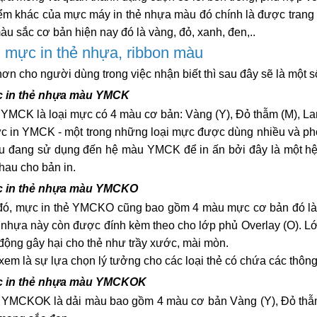
ểm khác của mực máy in thẻ nhựa màu đó chính là được trang 
àu sắc cơ bản hiện nay đó là vàng, đỏ, xanh, đen,..
i mực in thẻ nhựa, ribbon màu
hơn cho người dùng trong việc nhận biết thì sau đây sẽ là một s
c in thẻ nhựa màu YMCK
 YMCK là loại mực có 4 màu cơ bản: Vàng (Y), Đỏ thẫm (M), La
 in YMCK - một trong những loại mực được dùng nhiều và phổ 
u đang sử dụng đến hệ màu YMCK để in ấn bởi đây là một hệ m
hau cho bản in.
c in thẻ nhựa màu YMCKO
ó, mực in thẻ YMCKO cũng bao gồm 4 màu mực cơ bản đó là Và
 nhựa này còn được đính kèm theo cho lớp phủ Overlay (O). Lớ
c động gây hại cho thẻ như trầy xước, mài mòn.
em là sự lựa chọn lý tưởng cho các loại thẻ có chứa các thông 
c in thẻ nhựa màu YMCKOK
 YMCKOK là dải màu bao gồm 4 màu cơ bản Vàng (Y), Đỏ thẫm (