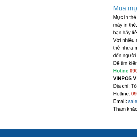
Mua mực
Mực in thẻ
máy in thẻ
bạn hãy li
Với nhiều 
thẻ nhựa m
đến người d
Để tìm kiế
Hotine
090
VINPOS V
Địa chỉ: T
Hotline:
09
Email:
sal
Tham khảo 