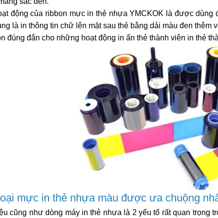
mang sắc đen.
ạt động của ribbon mực in thẻ nhựa YMCKOK là được dùng để i
ùng là in thông tin chữ lên mặt sau thẻ bằng dải màu đen thêm v
 đúng đắn cho những hoạt động in ấn thẻ thành viên in thẻ thành 
oại mực in thẻ nhựa màu được ưa chuộng nhấ
u cũng như dòng máy in thẻ nhựa là 2 yếu tố rất quan trọng t