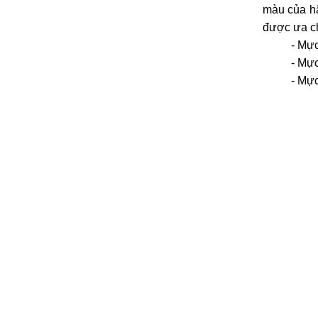
màu của hã
được ưa c
- Mực
- Mực
- Mực