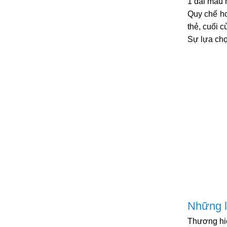
1 dải màu 
Quy chế ho
thẻ, cuối c
Sự lựa chọn
Những l
Thương hiệ