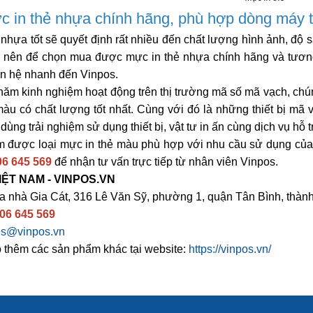
 in thẻ nhựa chính hãng, phù hợp dòng máy t
 nhựa tốt sẽ quyết định rất nhiều đến chất lượng hình ảnh, độ 
, nên để chọn mua được mực in thẻ nhựa chính hãng và tương
ên hệ nhanh đến Vinpos.
năm kinh nghiệm hoạt động trên thị trường mã số mã vạch, chún
àu có chất lượng tốt nhất. Cùng với đó là những thiết bị mã 
ùng trải nghiệm sử dụng thiết bị, vật tư in ấn cùng dịch vụ hỗ tr
m được loại mực in thẻ màu phù hợp với nhu cầu sử dụng của 
6 645 569
để nhận tư vấn trực tiếp từ nhân viên Vinpos.
IỆT NAM - VINPOS.VN
òa nhà Gia Cát, 316 Lê Văn Sỹ, phường 1, quận Tân Bình, thàn
06 645 569
es@vinpos.vn
thêm các sản phẩm khác tại website:
https://vinpos.vn/