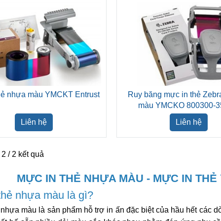
hẻ nhựa màu YMCKT Entrust
Ruy băng mực in thẻ Zeb
màu YMCKO 800300-
Liên hệ
Liên hệ
 2 / 2 kết quả
MỰC IN THẺ NHỰA MÀU - MỰC IN THẺ
thẻ nhựa màu là gì?
 nhựa màu là sản phẩm hỗ trợ in ấn đặc biệt của hầu hết các 