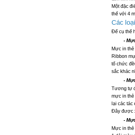
Một đặc đi
thể với 4 m
Các loạ
Để cụ thể 
- Mự
Mực in thẻ
Ribbon mực
tổ chức đề
sắc khác n
- Mự
Tương tự đ
mực in thẻ
lại các tá
Đây được x
- Mự
Mực in thẻ