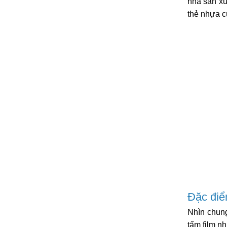
nhà sản xu
thẻ nhựa c
Đặc điể
Nhìn chun
tấm film n