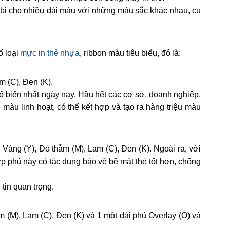
bị cho nhiều dải màu với những màu sắc khác nhau, cụ
ố loại
mực in thẻ nhựa
, ribbon màu tiêu biểu, đó là:
m (C), Đen (K).
biến nhất ngày nay. Hầu hết các cơ sở, doanh nghiệp,
àu linh hoạt, có thể kết hợp và tạo ra hàng triệu màu
ng (Y), Đỏ thẫm (M), Lam (C), Đen (K). Ngoài ra, với
p phủ này có tác dụng bảo vệ bề mặt thẻ tốt hơn, chống
tin quan trọng.
M), Lam (C), Đen (K) và 1 một dải phủ Overlay (O) và