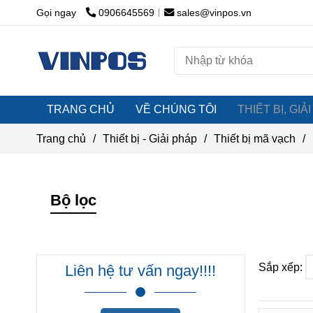
Gọi ngay
0906645569
sales@vinpos.vn
TRANG CHỦ
VỀ CHÚNG TÔI
THIẾT BỊ, GI
Trang chủ
/
Thiết bị - Giải pháp
/
Thiết bị mã vạch
/
Bộ lọc
Sắp xếp:
Liên hệ tư vấn ngay!!!!