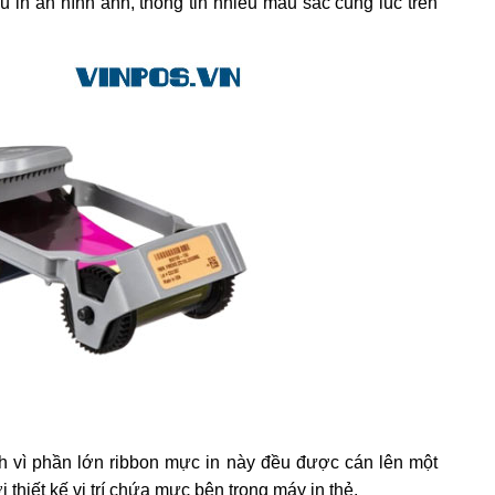
in ấn hình ảnh, thông tin nhiều màu sắc cùng lúc trên
 vì phần lớn ribbon mực in này đều được cán lên một
thiết kế vị trí chứa mực bên trong máy in thẻ.