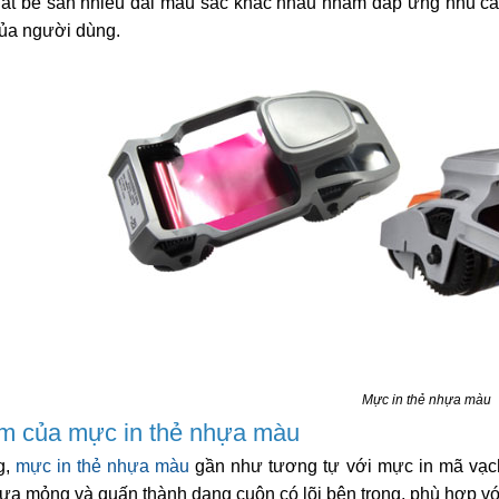
ất bế sẵn nhiều dải màu sắc khác nhau nhằm đáp ứng nhu cầu 
ủa người dùng.
Mực in thẻ nhựa màu
m của mực in thẻ nhựa màu
g,
mực in thẻ nhựa màu
gần như tương tự với mực in mã vạch
hựa mỏng và quấn thành dạng cuộn có lõi bên trong, phù hợp với 