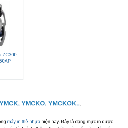
ra ZC300
350AP
 YMCK, YMCKO, YMCKOK..
.
dòng
máy in thẻ nhựa
hiện nay. Đây là dạng mực in được