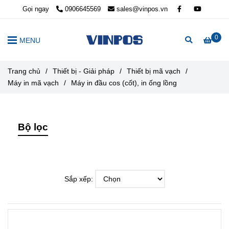
Gọi ngay
0906645569
sales@vinpos.vn
0
MENU
Trang chủ
/
Thiết bị - Giải pháp
/
Thiết bị mã vạch
/
Máy in mã vạch
/
Máy in đầu cos (cốt), in ống lồng
Bộ lọc
Sắp xếp: