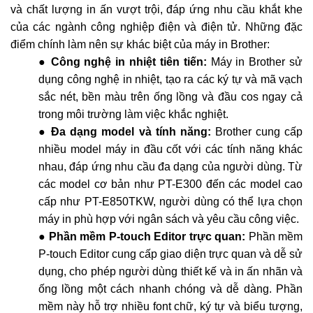
và chất lượng in ấn vượt trội, đáp ứng nhu cầu khắt khe
của các ngành công nghiệp điện và điện tử. Những đặc
điểm chính làm nên sự khác biệt của máy in Brother:
●
Công nghệ in nhiệt tiên tiến:
Máy in Brother sử
dụng công nghệ in nhiệt, tạo ra các ký tự và mã vạch
sắc nét, bền màu trên ống lồng và đầu cos ngay cả
trong môi trường làm việc khắc nghiệt.
●
Đa dạng model và tính năng:
Brother cung cấp
nhiều model máy in đầu cốt với các tính năng khác
nhau, đáp ứng nhu cầu đa dạng của người dùng. Từ
các model cơ bản như PT-E300 đến các model cao
cấp như PT-E850TKW, người dùng có thể lựa chọn
máy in phù hợp với ngân sách và yêu cầu công việc.
●
Phần mềm P-touch Editor trực quan:
Phần mềm
P-touch Editor cung cấp giao diện trực quan và dễ sử
dụng, cho phép người dùng thiết kế và in ấn nhãn và
ống lồng một cách nhanh chóng và dễ dàng. Phần
mềm này hỗ trợ nhiều font chữ, ký tự và biểu tượng,