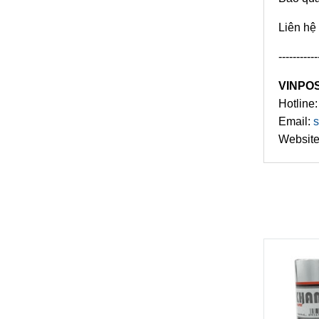
Liên hệ
-----------
VINPOS
Hotline
Email:
s
Websit