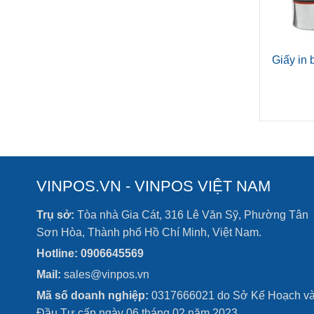
Giấy in 
VINPOS.VN - VINPOS VIỆT NAM
Trụ sở:
Tòa nhà Gia Cát, 316 Lê Văn Sỹ, Phường Tân
Sơn Hòa, Thành phố Hồ Chí Minh, Việt Nam.
Hotline: 0906645569
Mail:
sales@vinpos.vn
Mã số doanh nghiệp:
0317666021 do Sở Kế Hoạch v
Đầu Tư cấp ngày 06 tháng 02 năm 2023