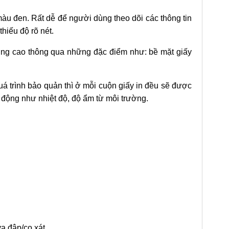
 màu đen. Rất dễ để người dùng theo dõi các thông tin
hiếu độ rõ nét.
ợng cao thông qua những đặc điểm như: bề mặt giấy
á trình bảo quản thì ở mỗi cuộn giấy in đều sẽ được
c động như nhiệt độ, độ ẩm từ môi trường.
a đập/cọ xát.