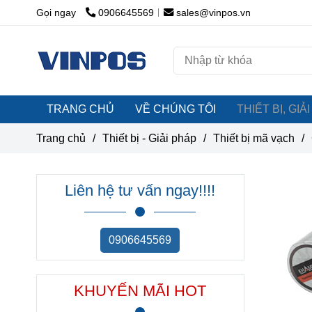
Gọi ngay
0906645569
sales@vinpos.vn
TRANG CHỦ
VỀ CHÚNG TÔI
THIẾT BỊ, GI
Trang chủ
/
Thiết bị - Giải pháp
/
Thiết bị mã vạch
/
Liên hệ tư vấn ngay!!!!
0906645569
KHUYẾN MÃI HOT