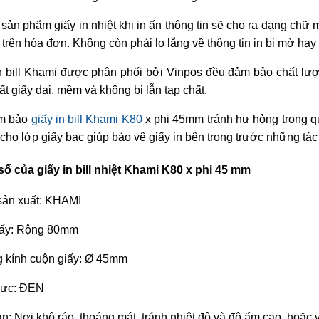
 sản phẩm giấy in nhiệt khi in ấn thông tin sẽ cho ra dạng chữ
trên hóa đơn. Không còn phải lo lắng về thông tin in bị mờ hay t
in bill Khami được phân phối bởi Vinpos đều đảm bảo chất lư
ất giấy dai, mềm và không bị lẫn tạp chất.
ảm bảo
giấy in bill Khami K80
x phi 45mm tránh hư hỏng trong qu
 cho lớp giấy bạc giúp bảo vệ giấy in bên trong trước những tá
ố của giấy in bill nhiệt Khami K80 x phi 45 mm
sản xuất: KHAMI
iấy: Rộng 80mm
 kính cuộn giấy: Ø 45mm
mực: ĐEN
n: Nơi khô ráo, thoáng mát, tránh nhiệt độ và độ ẩm cao, hoặc v