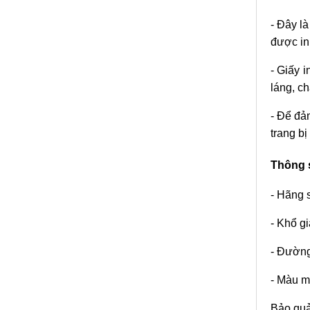
- Đây là
được in 
- Giấy 
láng, ch
- Để đ
trang bị
Thông s
- Hãng 
- Khổ g
- Đường
- Màu 
Bảo quả