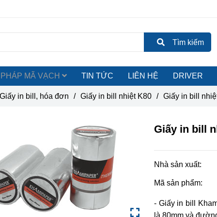
Tìm kiếm
ẢI PHÁP MÃ VẠCH
TIN TỨC
LIÊN HỆ
DRIVER
Giấy in bill, hóa đơn
/
Giấy in bill nhiệt K80
/
Giấy in bill nh
Giấy in bill
Nhà sản xuất:
Mã sản phẩm:
- Giấy in bill Kh
là 80mm và đường