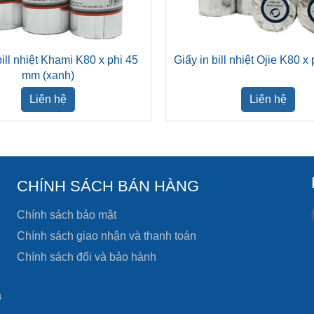
bill nhiệt Khami K80 x phi 45
Giấy in bill nhiệt Ojie K80 
mm (xanh)
Liên hệ
Liên hệ
CHÍNH SÁCH BÁN HÀNG
Chính sách bảo mật
Chính sách giao nhận và thanh toán
Chính sách đổi và bảo hành
à