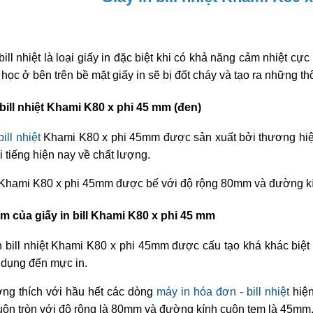
bill nhiệt là loại giấy in đặc biệt khi có khả năng cảm nhiệt cực 
 học ở bên trên bề mặt giấy in sẽ bị đốt cháy và tạo ra những 
 bill nhiệt Khami K80 x phi 45 mm (đen)
bill nhiệt
Khami K80 x phi 45mm được sản xuất bởi thương hiệu
i tiếng hiện nay về chất lượng.
 Khami K80 x phi 45mm được bế với độ rộng 80mm và đường k
m của giấy in bill Khami K80 x phi 45 mm
in bill nhiệt Khami K80 x phi 45mm được cấu tạo khá khác biệt n
 dụng đến mực in.
ơng thích với hầu hết các dòng
máy in hóa đơn - bill nhiệt
hiện
uộn tròn với độ rộng là 80mm và đường kính cuộn tem là 45mm