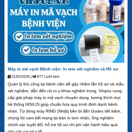
Máy in mã vạch Bệnh viện: In tem xét nghiệm và Hồ sơ
01/03/2026
|
877 Lượt xem
Quản lý thủ công tại bệnh viện dễ gây nhầm lẫn hồ sơ và mẫu
xét nghiệm, dẫn đến rủi ro y khoa nghiêm trọng. Vinpos cung
cấp giải pháp máy in mã vạch chuyên dụng, tương thích mọi
hệ thống HIS/LIS giúp chuẩn hóa quy trình định danh bệnh
nhân. Từ dòng máy RING (Nhật) bền bỉ đến Godex tiết kiệm,
chúng tôi cam kết mang lại bản in tem nhãn, ống nghiệm
chính xác tuyệt đối, hỗ trợ tối ưu chi phí vận hành hiệu quả
cho các cơ sở y tế.