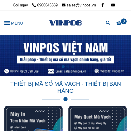
Gọi ngay
0906645569
sales@vinpos.vn
0
MENU
THIẾT BỊ MÃ SỐ MÃ VẠCH - THIẾT BỊ BÁN
HÀNG