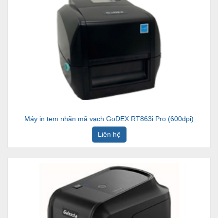
Máy in tem nhãn mã vạch GoDEX RT863i Pro (600dpi)
Liên hệ