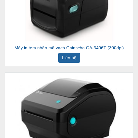
Máy in tem nhãn mã vạch Gainscha GA-3406T (300dpi)
Liên hệ