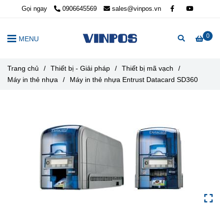
Gọi ngay
0906645569
sales@vinpos.vn
0
MENU
Trang chủ
/
Thiết bị - Giải pháp
/
Thiết bị mã vạch
/
Máy in thẻ nhựa
/
Máy in thẻ nhựa Entrust Datacard SD360