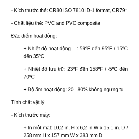
- Kích thước thẻ: CR80 ISO 7810 ID-1 format, CR79*
- Chất liệu thẻ: PVC and PVC composite
Đặc điểm hoạt động:
+
Nhiệt độ hoạt động : 59ºF đến 95ºF / 15ºC
đến 35ºC
+
Nhiệt độ lưu trữ: 23ºF đến 158ºF / -5ºC đến
70ºC
+
Độ ẩm hoạt động: 20 - 80% không ngưng tụ
Tính chất vật lý:
- Kích thước máy:
+
In một mặt: 10,2 in. H x 6,2 in W x 15,1 in. D /
258 mm H x 157 mm W x 383 mm D