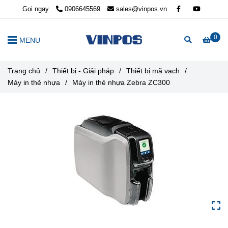
Gọi ngay
0906645569
sales@vinpos.vn
0
MENU
Trang chủ
/
Thiết bị - Giải pháp
/
Thiết bị mã vạch
/
Máy in thẻ nhựa
/
Máy in thẻ nhựa Zebra ZC300