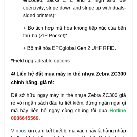
encoded; tracks 1, 2, and 3: high and low
coercivity; stripe down and stripe up with duals-
sided printers)*
+
Bộ tích hợp mã hóa không tiếp xúc của bên
thứ ba (ZIP Pocket)*
+
Bộ mã hóa EPCglobal Gen 2 UHF RFID.
*Field upgradeable options
4/ Liên hệ đặt mua máy in thẻ nhựa Zebra ZC300
chính hãng, giá rẻ:
Để sở hữu ngay máy in thẻ nhựa Zebra ZC300 giá
rẻ với ngân sách đầu tư tiết kiệm, đừng ngần ngại gì
mà hãy liên hệ ngay cùng chúng tôi qua
Hotline
0906645569.
Vinpos
xin cam kết thiết bị mã vạch này là hàng nhập