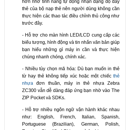
hơn nhờ tính năng tự động nhận dạng độ dày
thẻ của bộ nạp thẻ nên người dùng không cần
thực hiện các thao tác điều chỉnh thủ công như
trước đây.
- Hỗ trợ cho màn hình LED/LCD cung cấp các
biểu tượng, hình động và tin nhắn văn bản giúp
bạn hiểu những gì máy in cần và thực hiện
chúng nhanh chóng, chính xác.
- Nhiều tùy chọn mã hóa: Dù bạn muốn in thẻ
từ hay thẻ không tiếp xúc hoặc một chiếc
thẻ
nhựa
đơn thuần, máy in thẻ nhựa Zebra
ZC300 vẫn dễ dàng đáp ứng bạn nhờ vào The
ZIP Pocket và SDKs.
- Hỗ trợ nhiều ngôn ngữ vận hành khác nhau
như: English, French, Italian, Spanish,
Portuguese (Brazilian), German, Polish,