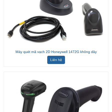
Máy quét mã vạch 2D Honeywell 1472G không dây
Liên hệ