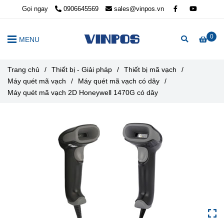
Gọi ngay
0906645569
sales@vinpos.vn
0
MENU
Trang chủ
/
Thiết bị - Giải pháp
/
Thiết bị mã vạch
/
Máy quét mã vạch
/
Máy quét mã vạch có dây
/
Máy quét mã vạch 2D Honeywell 1470G có dây