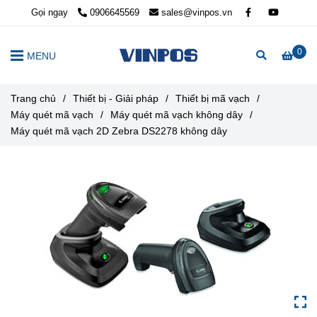
Gọi ngay
0906645569
sales@vinpos.vn
0
MENU
Trang chủ
/
Thiết bị - Giải pháp
/
Thiết bị mã vạch
/
Máy quét mã vạch
/
Máy quét mã vạch không dây
/
Máy quét mã vạch 2D Zebra DS2278 không dây