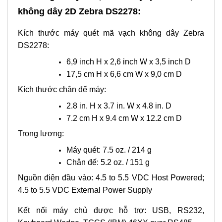
không dây 2D Zebra DS2278:
Kích thước máy quét mã vạch không dây Zebra
DS2278:
6,9 inch H x 2,6 inch W x 3,5 inch D
17,5 cm H x 6,6 cm W x 9,0 cm D
Kích thước chân đế máy:
2.8 in. H x 3.7 in. W x 4.8 in. D
7.2 cm H x 9.4 cm W x 12.2 cm D
Trọng lượng:
Máy quét: 7.5 oz. / 214 g
Chân đế: 5.2 oz. / 151 g
Nguồn điện đầu vào: 4.5 to 5.5 VDC Host Powered;
4.5 to 5.5 VDC External Power Supply
Kết nối máy chủ được hỗ trợ: USB, RS232,