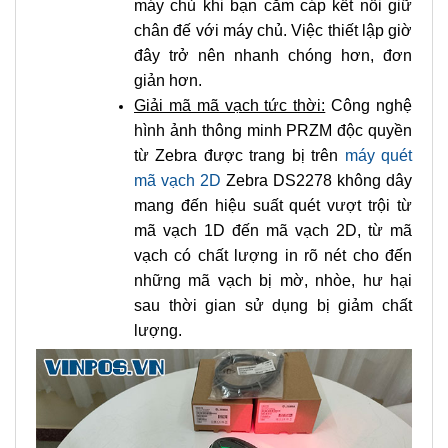
máy chủ khi bạn cắm cáp kết nối giữ
chân đế với máy chủ. Việc thiết lập giờ
đây trở nên nhanh chóng hơn, đơn
giản hơn.
Giải mã mã vạch tức thời:
Công nghệ
hình ảnh thông minh PRZM độc quyền
từ Zebra được trang bị trên
máy quét
mã vạch 2D
Zebra DS2278 không dây
mang đến hiệu suất quét vượt trội từ
mã vạch 1D đến mã vạch 2D, từ mã
vạch có chất lượng in rõ nét cho đến
những mã vạch bị mờ, nhòe, hư hại
sau thời gian sử dụng bị giảm chất
lượng.