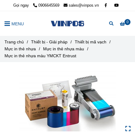
Gọi ngay
0906645569
sales@vinpos.vn
0
MENU
Trang chủ
/
Thiết bị - Giải pháp
/
Thiết bị mã vạch
/
Mực in thẻ nhựa
/
Mực in thẻ nhựa màu
/
Mực in thẻ nhựa màu YMCKT Entrust