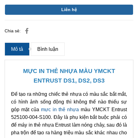
Liên hệ
Chia sẻ:
Mô tả
Bình luận
MỰC IN THẺ NHỰA MÀU YMCKT
ENTRUST DS1, DS2, DS3
Để tạo ra những chiếc thẻ nhựa có màu sắc bắt mắt,
có hình ảnh sống động thì không thể nào thiếu sự
góp mặt của
mực in th
ẻ nhựa
màu
YMCKT Entrust
525100-004-S100. Đây là phụ kiện bắt buộc phải có
để máy in thẻ nhựa Entrust làm nóng chảy, sau đó là
pha trộn để tạo ra hàng triệu màu sắc khác nhau cho