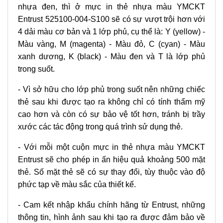
nhựa đen, thì ở mực in thẻ nhựa màu YMCKT
Entrust 525100-004-S100 sẽ có sự vượt trội hơn với
4 dải màu cơ bản và 1 lớp phủ, cụ thể là: Y (yellow) -
Màu vàng, M (magenta) - Màu đỏ, C (cyan) - Màu
xanh dương, K (black)
- Màu đen và T là lớp phủ
trong suốt.
- Vì sở hữu cho lớp phủ trong suốt nên những chiếc
thẻ sau khi được tạo ra không chỉ có tính thẩm mỹ
cao hơn và còn có sự bảo vệ tốt hơn, tránh bị trầy
xước các tác động trong quá trình sử dụng thẻ.
- Với mỗi một cuộn mực in thẻ nhựa màu YMCKT
Entrust sẽ cho phép in ấn hiệu quả khoảng 500 mặt
thẻ. Số mặt thẻ sẽ có sự thay đổi, tùy thuộc vào độ
phức tạp về màu sắc của thiết kế.
- Cam kết nhập khẩu chính hãng từ Entrust, những
thông tin, hình ảnh sau khi tạo ra được đảm bảo về