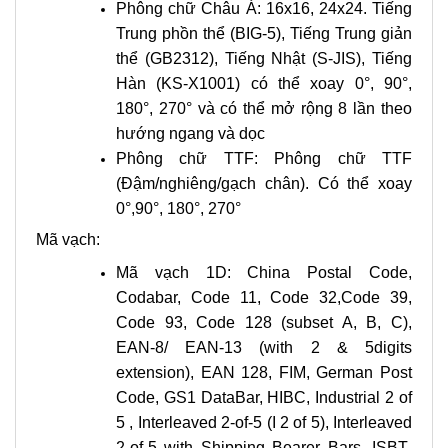
Phông chữ Châu Á: 16x16, 24x24. Tiếng
Trung phồn thể (BIG-5), Tiếng Trung giản
thể (GB2312), Tiếng Nhật (S-JIS), Tiếng
Hàn (KS-X1001) có thể xoay 0°, 90°,
180°, 270° và có thể mở rộng 8 lần theo
hướng ngang và dọc
Phông chữ TTF: Phông chữ TTF
(Đậm/nghiêng/gạch chân). Có thể xoay
0°,90°, 180°, 270°
Mã vạch:
Mã vạch 1D: China Postal Code,
Codabar, Code 11, Code 32,Code 39,
Code 93, Code 128 (subset A, B, C),
EAN-8/ EAN-13 (with 2 & 5digits
extension), EAN 128, FIM, German Post
Code, GS1 DataBar, HIBC, Industrial 2 of
5 , Interleaved 2-of-5 (I 2 of 5), Interleaved
2-of-5 with Shipping Bearer Bars, ISBT-