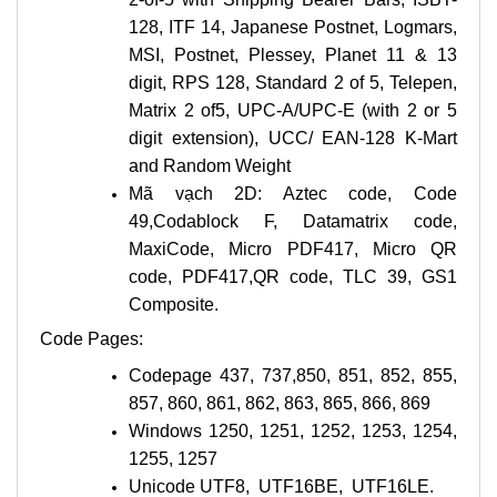
128, ITF 14, Japanese Postnet, Logmars,
MSI, Postnet, Plessey, Planet 11 & 13
digit, RPS 128, Standard 2 of 5, Telepen,
Matrix 2 of5, UPC-A/UPC-E (with 2 or 5
digit extension), UCC/ EAN-128 K-Mart
and Random Weight
Mã vạch 2D: Aztec code, Code
49,Codablock F, Datamatrix code,
MaxiCode, Micro PDF417, Micro QR
code, PDF417,QR code, TLC 39, GS1
Composite.
Code Pages:
Codepage 437, 737,850, 851, 852, 855,
857, 860, 861, 862, 863, 865, 866, 869
Windows 1250, 1251, 1252, 1253, 1254,
1255, 1257
Unicode UTF8, UTF16BE, UTF16LE.