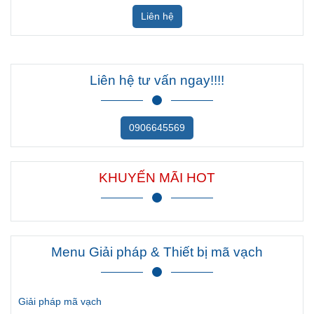
Menu Giải pháp & Thiết bị mã vạch
Giải pháp mã vạch
Thiết bị mã vạch
VINPOS.VN - VINPOS VIỆT NAM
Trụ sở:
Tòa nhà Gia Cát, 316 Lê Văn Sỹ, Phường Tân Sơn Hòa,
Thành phố Hồ Chí Minh, Việt Nam.
Hotline: 0906645569
Mail:
sales@vinpos.vn
Mã số doanh nghiệp:
0317666021 do Sở Kế Hoạch và Đầu Tư