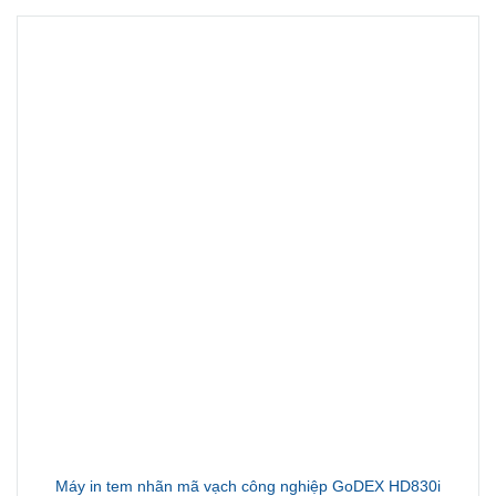
Máy in tem nhãn mã vạch công nghiệp GoDEX HD830i
Liên hệ
Liên hệ tư vấn ngay!!!!
0906645569
KHUYẾN MÃI HOT