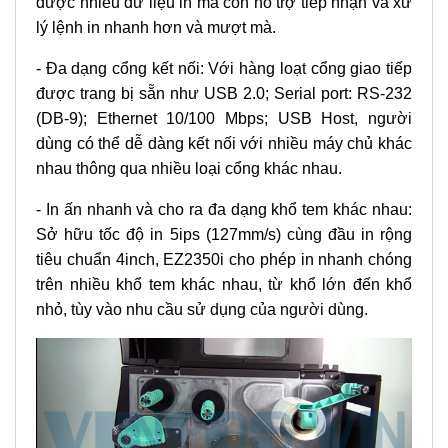
được nhiều dữ liệu in mà còn hỗ trợ tiếp nhận và xử
lý lệnh in nhanh hơn và mượt mà.
- Đa dạng cổng kết nối: Với hàng loạt cổng giao tiếp
được trang bị sẵn như USB 2.0; Serial port: RS-232
(DB-9); Ethernet 10/100 Mbps; USB Host, người
dùng có thể dễ dàng kết nối với nhiều máy chủ khác
nhau thông qua nhiều loại cổng khác nhau.
- In ấn nhanh và cho ra đa dạng khổ tem khác nhau:
Sở hữu tốc độ in 5ips (127mm/s) cùng đầu in rộng
tiêu chuẩn 4inch, EZ2350i cho phép in nhanh chóng
trên nhiều khổ tem khác nhau, từ khổ lớn đến khổ
nhỏ, tùy vào nhu cầu sử dụng của người dùng.