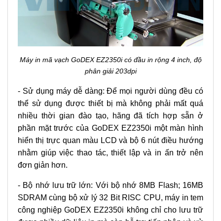
Máy in mã vạch GoDEX EZ2350i có đầu in rộng 4 inch, độ
phân giải 203dpi
- Sử dụng máy dễ dàng: Để mọi người dùng đều có
thể sử dụng được thiết bị mà không phải mất quá
nhiều thời gian đào tạo, hãng đã tích hợp sẵn ở
phần mặt trước của GoDEX EZ2350i một màn hình
hiển thị trực quan màu LCD và bộ 6 nút điều hướng
nhằm giúp việc thao tác, thiết lập và in ấn trở nên
đơn giản hơn.
- Bộ nhớ lưu trữ lớn: Với bộ nhớ 8MB Flash; 16MB
SDRAM cùng bộ xử lý 32 Bit RISC CPU,
máy in tem
công nghiệp
GoDEX EZ2350i không chỉ cho lưu trữ