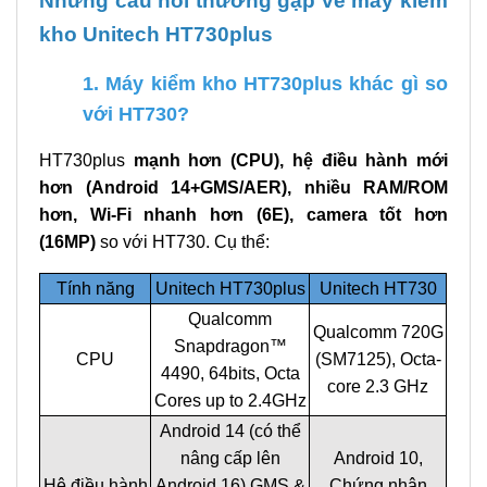
kho Unitech HT730plus
1. Máy kiểm kho HT730plus khác gì so
với HT730?
HT730plus
mạnh hơn (CPU), hệ điều hành mới
hơn (Android 14+GMS/AER), nhiều RAM/ROM
hơn, Wi-Fi nhanh hơn (6E), camera tốt hơn
(16MP)
so với HT730. Cụ thể:
Tính năng
Unitech HT730plus
Unitech HT730
Qualcomm
Qualcomm 720G
Snapdragon™
CPU
(SM7125), Octa-
4490, 64bits, Octa
core 2.3 GHz
Cores up to 2.4GHz
Android 14 (có thể
nâng cấp lên
Android 10,
Hệ điều hành
Android 16) GMS &
Chứng nhận