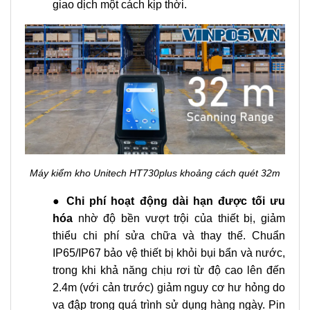
giao dịch một cách kịp thời.
Máy kiểm kho Unitech HT730plus khoảng cách quét 32m
●
Chi phí hoạt động dài hạn được tối ưu
hóa
nhờ độ bền vượt trội của thiết bị, giảm
thiểu chi phí sửa chữa và thay thế. Chuẩn
IP65/IP67 bảo vệ thiết bị khỏi bụi bẩn và nước,
trong khi khả năng chịu rơi từ độ cao lên đến
2.4m (với cản trước) giảm nguy cơ hư hỏng do
va đập trong quá trình sử dụng hàng ngày. Pin