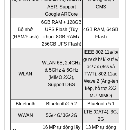
AER, Support
GMS
Google ARCore
6GB RAM + 128GB
Bộ nhớ
UFS Flash (Tùy
4GB RAM, 64GB
(RAM/Flash)
chọn: 8GB RAM /
Flash
256GB UFS Flash)
IEEE 802.11a/ b/
g/ n/ d/ h/ i/ k/ r/ v/
WLAN 6E, 2.4GHz
ac/ ax (8ss và
& 5GHz & 6GHz
WLAN
TWT), 802.11ac
(MIMO 2X2),
Wave 2 (Ăng-ten
Support DBS
kép, hỗ trợ 2X2
MU-MIMO)
Bluetooth
Bluetooth® 5.2
Bluetooth 5.1
LTE (CAT4), 3G,
WWAN
5G/ 4G/ 3G/ 2G
2G
16 MP tự động lấy
13 MP tự động