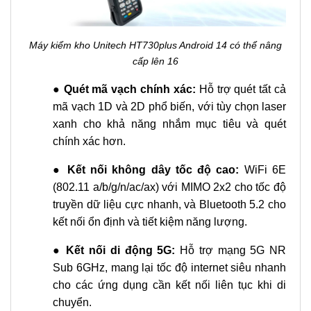
Máy kiểm kho Unitech HT730plus Android 14 có thể nâng
cấp lên 16
●
Quét mã vạch chính xác:
Hỗ trợ quét tất cả
mã vạch 1D và 2D phổ biến, với tùy chọn laser
xanh cho khả năng nhắm mục tiêu và quét
chính xác hơn.
●
Kết nối không dây tốc độ cao:
WiFi 6E
(802.11 a/b/g/n/ac/ax) với MIMO 2x2 cho tốc độ
truyền dữ liệu cực nhanh, và Bluetooth 5.2 cho
kết nối ổn định và tiết kiệm năng lượng.
●
Kết nối di động 5G:
Hỗ trợ mạng 5G NR
Sub 6GHz, mang lại tốc độ internet siêu nhanh
cho các ứng dụng cần kết nối liên tục khi di
chuyển.