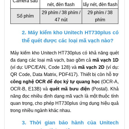
Camera sau
nét, đèn flash
lấy nét, đèn flash
29 phím / 38 phím /
29 phím / 38
Số phím
47 nút
phím
2. Máy kiểm kho Unitech HT730plus có
thể quét được các loại mã vạch nào?
Máy kiểm kho Unitech HT730plus có khả năng quét
đa dạng các loại mã vạch, bao gồm cả
mã vạch 1D
(ví dụ: UPC/EAN, Code 128) và
mã vạch 2D
(ví dụ:
QR Code, Data Matrix, PDF417). Thiết bị còn hỗ trợ
công nghệ OCR để đọc ký tự quang học
(OCR-A,
OCR-B, E13B) và
quét mã bưu điện
(Postal). Khả
năng đọc nhiều định dạng mã vạch là một thuộc tính
quan trọng, cho phép HT730plus ứng dụng hiệu quả
trong nhiều ngành khác nhau.
3. Thời gian bảo hành của Unitech