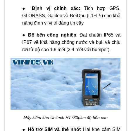
●
Định vị chính xác:
Tích hợp GPS,
GLONASS, Galileo và BeiDou (L1+L5) cho khả
năng định vị vị trí đáng tin cậy.
●
Độ bền công nghiệp
: Đạt chuẩn IP65 và
IP67 về khả năng chống nước và bụi, và chịu
rơi từ độ cao 1.8 mét (2.4 mét với bumper).
Máy kiểm kho Unitech HT730plus độ bền cao
●
Hỗ trợ SIM và thẻ nhớ:
Hai khe cắm SIM