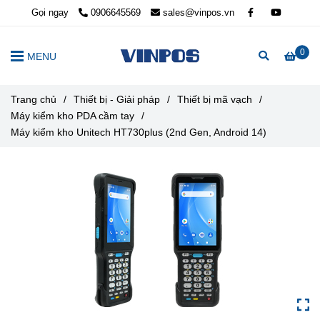
Gọi ngay
0906645569
sales@vinpos.vn
0
MENU
Trang chủ
/
Thiết bị - Giải pháp
/
Thiết bị mã vạch
/
Máy kiểm kho PDA cầm tay
/
Máy kiểm kho Unitech HT730plus (2nd Gen, Android 14)