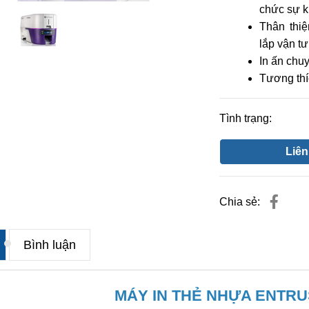
chức sự ki
Thân thi
lắp vận tư
In ấn chu
Tương thí
Tình trạng:
Liên
Chia sẻ:
Bình luận
MÁY IN THẺ NHỰA ENTRU