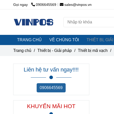
Gọi ngay
0906645569
sales@vinpos.vn
TRANG CHỦ
VỀ CHÚNG TÔI
THIẾT BỊ, GI
Trang chủ
/
Thiết bị - Giải pháp
/
Thiết bị mã vạch
/
Liên hệ tư vấn ngay!!!!
0906645569
KHUYẾN MÃI HOT