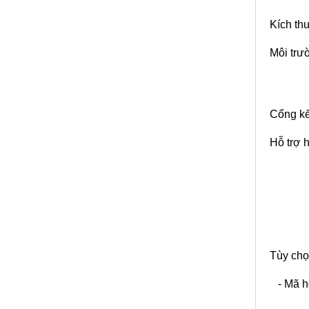
Kích th
Môi trư
Cổng kế
Hỗ trợ h
Tùy chọ
- Mã hó