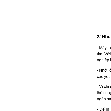
2/ Nhữ
-
Máy in
tím. Vớ
nghiệp 
- Nhờ l
các yếu 
- Vì chỉ
thủ côn
ngân sá
- Để in