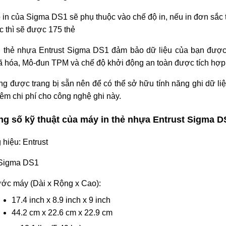
ộ in của Sigma DS1 sẽ phụ thuộc vào chế độ in, nếu in đơn sắc t
ắc thì sẽ được 175 thẻ
n thẻ nhựa Entrust Sigma DS1 đảm bảo dữ liệu của bạn đượ
 hóa, Mô-đun TPM và chế độ khởi động an toàn được tích hợp
ông được trang bị sẵn nên để có thể sở hữu tính năng ghi dữ li
hêm chi phí cho công nghệ ghi này.
ng số kỹ thuật của máy in thẻ nhựa Entrust Sigma D
hiệu: Entrust
 Sigma DS1
ước máy (Dài x Rộng x Cao):
17.4 inch x 8.9 inch x 9 inch
44.2 cm x 22.6 cm x 22.9 cm