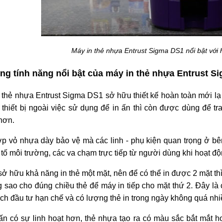
Máy in thẻ nhựa Entrust Sigma DS1 nổi bật với 
ng tính năng nổi bật của máy in thẻ nhựa Entrust S
 thẻ nhựa
Entrust Sigma DS1 sở hữu thiết kế hoàn toàn mới lạ
i thiết bị ngoài việc sử dụng để in ấn thì còn được dùng để t
hơn.
ớp vỏ nhựa dày bảo vệ mà các linh - phụ kiện quan trọng ở bê
tố môi trường, các va chạm trực tiếp từ người dùng khi hoạt độ
 sở hữu khả năng in thẻ một mặt, nên để có thể in được 2 mặt th
g sao cho đúng chiều thẻ để máy in tiếp cho mặt thứ 2. Đây là
ch đầu tư hạn chế và có lượng thẻ in trong ngày không quá nhi
 ấn có sự linh hoạt hơn, thẻ nhựa tạo ra có màu sắc bắt mắt h