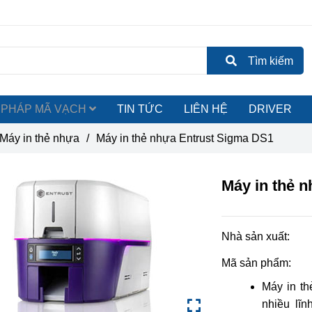
Tìm kiếm
ẢI PHÁP MÃ VẠCH
TIN TỨC
LIÊN HỆ
DRIVER
Máy in thẻ nhựa
/
Máy in thẻ nhựa Entrust Sigma DS1
Máy in thẻ 
Nhà sản xuất:
Mã sản phẩm:
Máy in t
nhiều lĩn