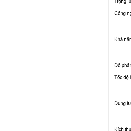
Trọng lư
Công ng
Khả năn
Độ phân 
Tốc độ 
Dung lư
Kích th