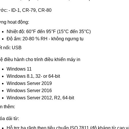
ước: - ID-1, CR-79, CR-80
ờng hoạt động:
Nhiệt độ: 60°F đến 95°F (15°C đến 35°C)
Độ ẩm: 20-80 % RH - không ngưng tụ
t nối: USB
ệ điều hành cho trình điều khiển máy in
Windows 11
Windows 8.1, 32- or 64-bit
Windows Server 2019
Windows Server 2016
Windows Server 2012, R2, 64-bit
n thêm:
a dải từ:
Hỗ trợ ba rãnh theo tiêu chuẩn ISO 7811 (độ kháng từ cao v