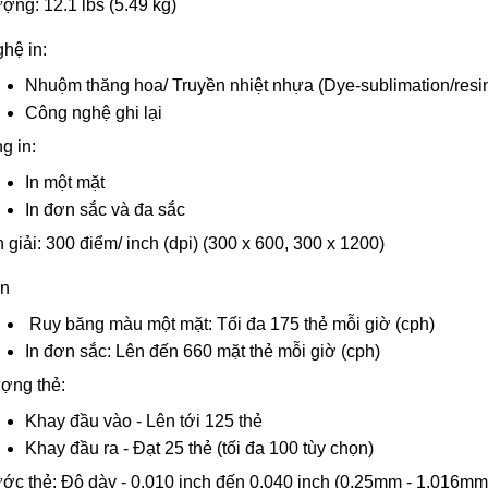
ợng: 12.1 lbs (5.49 kg)
hệ in:
Nhuộm thăng hoa/ Truyền nhiệt nhựa (Dye-sublimation/resin 
Công nghệ ghi lại
g in:
In một mặt
In đơn sắc và đa sắc
giải: 300 điểm/ inch (dpi) (300 x 600, 300 x 1200)
in
Ruy băng màu một mặt: Tối đa 175 thẻ mỗi giờ (cph)
In đơn sắc: Lên đến 660 mặt thẻ mỗi giờ (cph)
ợng thẻ:
Khay đầu vào - Lên tới 125 thẻ
Khay đầu ra - Đạt 25 thẻ (tối đa 100 tùy chọn)
ước thẻ: Độ dày - 0,010 inch đến 0,040 inch (0.25mm - 1.016mm