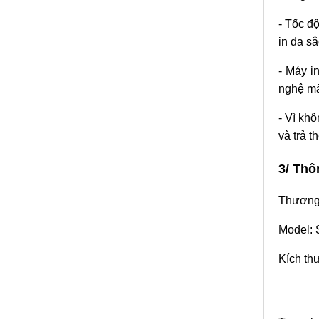
- Tốc đ
in đa s
- Máy i
nghệ mã
- Vì kh
và trả t
3/ Thô
Thương 
Model:
Kích th