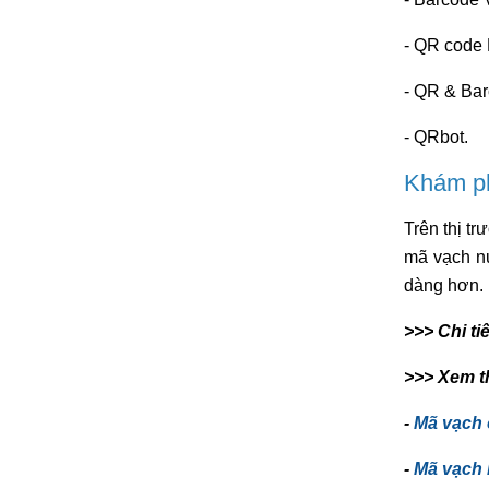
- QR code 
- QR & Ba
- QRbot.
Khám ph
Trên thị t
mã vạch nư
dàng hơn.
>>> Chi ti
>>> Xem t
-
Mã vạch 
-
Mã vạch 