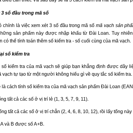
 3 số đầu trong mã số
ó chính là việc xem xét 3 số đầu trong mã số
mã vạch sản phẩ
hững sản phẩm này được nhập khẩu từ Đài Loan. Tuy nhiên, 
n có thể tính toán thêm số kiểm tra - số cuối cùng của mã vạch.
i số kiểm tra
 số kiểm tra của mã vạch sẽ giúp bạn khẳng định được dây l
 vạch tự tạo từ một người không hiểu gì về quy tắc số kiểm tra
 là cách tính số kiểm tra của mã vạch sản phẩm Đài Loan (EAN
ổng tất cả các số ở vị trí lẻ (1, 3, 5, 7, 9, 11).
tổng tất cả các số ở vị trí chẵn (2, 4, 6, 8, 10, 12), rồi lấy tổng 
 A và B được số A+B.