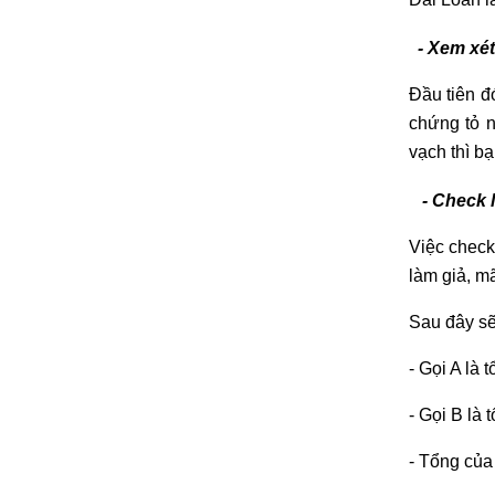
- Xem xét
Đầu tiên đ
chứng tỏ n
vạch thì bạ
- Check lạ
Việc check
làm giả, mã
Sau đây sẽ
- Gọi A là t
- Gọi B là 
- Tổng của