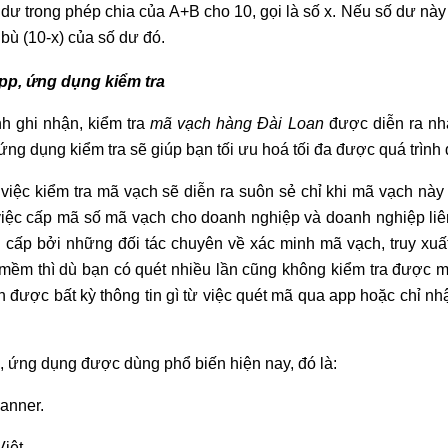
 dư trong phép chia của A+B cho 10, gọi là số x. Nếu số dư này 
 bù (10-x) của số dư đó.
p, ứng dụng kiểm tra
nh ghi nhận, kiểm tra
mã vạch hàng Đài Loan
được diễn ra nha
ứng dụng kiểm tra sẽ giúp bạn tối ưu hoá tối đa được quá trình
 việc kiểm tra mã vạch sẽ diễn ra suôn sẻ chỉ khi mã vạch n
việc cấp mã số mã vạch cho doanh nghiệp và doanh nghiệp li
cấp bởi những đối tác chuyên về xác minh mã vạch, truy xuất
mềm thì dù bạn có quét nhiều lần cũng không kiểm tra được mã
 được bất kỳ thông tin gì từ việc quét mã qua app hoặc chỉ n
, ứng dụng được dùng phổ biến hiện nay, đó là:
canner.
iệt.