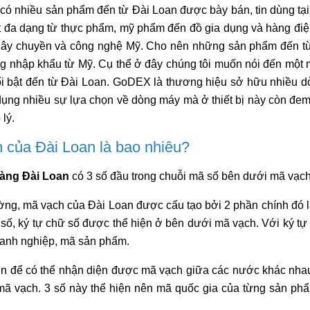
có nhiều sản phẩm đến từ Đài Loan được bày bán, tin dùng tạ
t đa dạng từ thực phẩm, mỹ phẩm đến đồ gia dụng và hàng đi
 dây chuyền và công nghệ Mỹ. Cho nên những sản phẩm đến t
g nhập khẩu từ Mỹ. Cụ thể ở đây chúng tôi muốn nói đến một 
ổi bật đến từ Đài Loan. GoDEX là thương hiệu sở hữu nhiều 
ụng nhiều sự lựa chọn về dòng máy mà ở thiết bị này còn đem
 lý.
 của Đài Loan là bao nhiêu?
àng Đài Loan
có 3 số đầu trong chuỗi mã số bên dưới mã vạch
ng, mã vạch của Đài Loan được cấu tạo bởi 2 phần chính đó l
 số, ký tự chữ số được thể hiện ở bên dưới mã vạch. Với ký tự
anh nghiệp, mã sản phẩm.
n để có thể nhận diện được mã vạch giữa các nước khác nha
ã vạch. 3 số này thể hiện nên mã quốc gia của từng sản ph