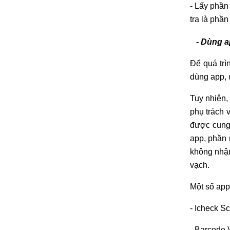
- Lấy phần
tra là phần
- Dùng ap
Để quá trì
dùng app, 
Tuy nhiên,
phụ trách 
được cung 
app, phần 
không nhận
vạch.
Một số app
- Icheck S
- Barcode V