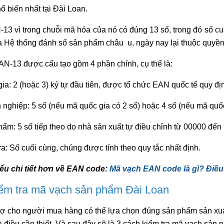
hổ biến nhất tại Đài Loan.
-13 vì trong chuỗi mã hóa của nó có đúng 13 số, trong đó số cu
a Hệ thống đánh số sản phẩm châu u, ngày nay lại thuộc quy
N-13 được cấu tạo gồm 4 phần chính, cụ thể là:
ia: 2 (hoặc 3) ký tự đầu tiên, được tổ chức EAN quốc tế quy đị
 nghiệp: 5 số (nếu mã quốc gia có 2 số) hoặc 4 số (nếu mã quốc
hẩm: 5 số tiếp theo do nhà sản xuất tự điều chỉnh từ 00000 đến
ra: Số cuối cùng, chúng được tính theo quy tắc nhất định.
ểu chi tiết hơn về EAN code:
Mã vạch EAN code là gì? Điều
ểm tra mã vạch sản phẩm Đài Loan
ợ cho người mua hàng có thể lựa chọn đúng sản phẩm sản xuất 
à điều cần thiết. Và sau đây sẽ là 3 cách kiểm tra mã vạch sản