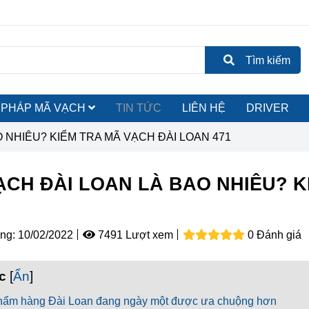
Tìm kiếm
ẢI PHÁP MÃ VẠCH
TIN TỨC
LIÊN HỆ
DRIVER
 NHIÊU? KIỂM TRA MÃ VẠCH ĐÀI LOAN 471
ẠCH ĐÀI LOAN LÀ BAO NHIÊU? K
ng:
10/02/2022
7491 Lượt xem
0 Đánh giá
c
[
Ẩn
]
hẩm hàng Đài Loan đang ngày một được ưa chuộng hơn