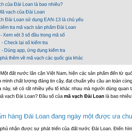
h của Đài Loan là bao nhiêu?
Mã vạch của Đài Loan
h Đài Loan sử dụng EAN-13 là chủ yếu
iểm tra mã vạch sản phẩm Đài Loan
- Xem xét 3 số đầu trong mã số
 Check lại số kiểm tra
- Dùng app, ứng dụng kiểm tra
há thêm về mã vạch các quốc gia khác
 Một đất nước lân cận Việt Nam, hiện các sản phẩm đến từ qu
 mình chất lượng đáng tin cậy, đạt chuẩn yêu cầu an toàn cùn
a này, sẽ có rất nhiều yếu tố khác nhau mà người dùng quan
 mã vạch Đài Loan? Đầu số của
mã vạch Đài Loan
là bao nhiêu
m hàng Đài Loan đang ngày một được ưa ch
phủ nhận được sự phát triển của đất nước Đài Loan. Điển hình