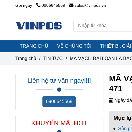
Gọi ngay
0906645569
sales@vinpos.vn
TRANG CHỦ
VỀ CHÚNG TÔI
THIẾT BỊ, GI
Trang chủ
/
TIN TỨC
/
MÃ VẠCH ĐÀI LOAN LÀ BAO
MÃ V
Liên hệ tư vấn ngay!!!!
471
Ngày đă
0906645569
Mục lụ
KHUYẾN MÃI HOT
Sản p