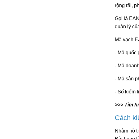
rộng rãi, p
Gọi là EAN
quản lý củ
Mã vạch EA
- Mã quốc g
- Mã doanh
- Mã sản p
- Số kiểm t
>>> Tìm hi
Cách ki
Nhằm hỗ tr
Đài Loan l