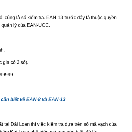
ối cùng là số kiểm tra. EAN-13 trước đây là thuộc quyền
ền quản lý của EAN-UCC.
nh.
 gia có 3 số).
 99999.
 cần biết về EAN-8 và EAN-13
tại Đài Loan thì việc kiểm tra dựa trên số mã vạch của
 phẩm Đài Loan phổ biến mà bạn nên biết, đó là: