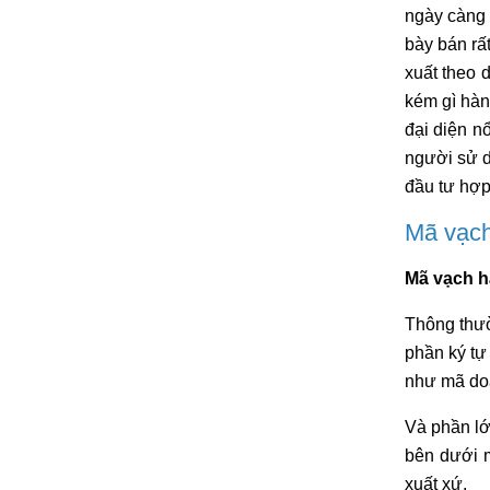
ngày càng 
bày bán rấ
xuất theo
kém gì hàn
đại diện n
người sử d
đầu tư hợp
Mã vạch
Mã vạch h
Thông thườ
phần ký tự
như mã do
Và phần lớ
bên dưới m
xuất xứ.