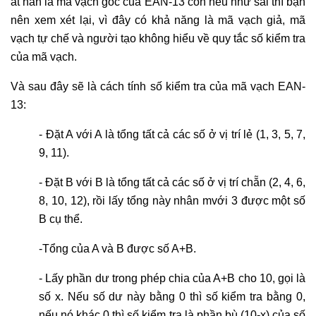
ắt hẳn là mã vạch gốc của EAN-13 còn nếu như sai thì bạn
nên xem xét lại, vì đây có khả năng là mã vạch giả, mã
vạch tự chế và người tạo không hiểu về quy tắc số kiểm tra
của mã vạch.
Và sau đây sẽ là cách tính số kiểm tra của mã vạch EAN-
13:
- Đặt A với A là tổng tất cả các số ở vị trí lẻ (1, 3, 5, 7,
9, 11).
- Đặt B với B là tổng tất cả các số ở vị trí chẵn (2, 4, 6,
8, 10, 12), rồi lấy tổng này nhân mvới 3 được một số
B cụ thể.
-Tổng của A và B được số A+B.
- Lấy phần dư trong phép chia của A+B cho 10, gọi là
số x. Nếu số dư này bằng 0 thì số kiểm tra bằng 0,
nếu nó khác 0 thì số kiểm tra là phần bù (10-x) của số