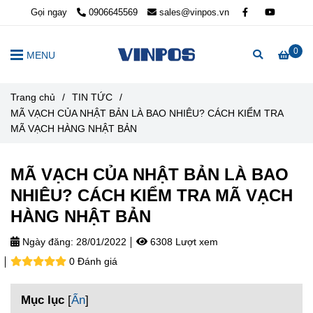
Gọi ngay
0906645569
sales@vinpos.vn
0
MENU
Trang chủ
/
TIN TỨC
/
MÃ VẠCH CỦA NHẬT BẢN LÀ BAO NHIÊU? CÁCH KIỂM TRA
MÃ VẠCH HÀNG NHẬT BẢN
MÃ VẠCH CỦA NHẬT BẢN LÀ BAO
NHIÊU? CÁCH KIỂM TRA MÃ VẠCH
HÀNG NHẬT BẢN
Ngày đăng:
28/01/2022
6308 Lượt xem
0 Đánh giá
Mục lục
[
Ẩn
]