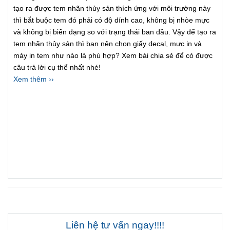
tạo ra được tem nhãn thủy sản thích ứng với môi trường này
thì bắt buộc tem đó phải có độ dính cao, không bị nhòe mực
và không bị biến dạng so với trạng thái ban đầu. Vậy để tạo ra
tem nhãn thủy sản thì bạn nên chọn giấy decal, mực in và
máy in tem như nào là phù hợp? Xem bài chia sẻ để có được
câu trả lời cụ thể nhất nhé!
Xem thêm ››
Liên hệ tư vấn ngay!!!!