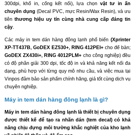
300dpi, khổ in, cổng kết nối), lựa chọn
vật tư in ấn
chuyên dụng
(Decal PVC, mực Resin/Wax Resin), và ưu
tiên
thương hiệu uy tín cùng nhà cung cấp đáng tin
cậy
.
Các máy in tem dán hàng đông lạnh phổ biến
(Xprinter
XP-TT437B, GoDEX EZ530+, RING 412PEI+
cho để bàn;
GoDEX ZX430i+, RING 4012PLM+
cho công nghiệp) đều
có độ phân giải 300 dpi, tốc độ in và khả năng kết nối đa
dạng, phù hợp với từng quy mô nhu cầu, và việc mua tại
Vinpos đảm bảo sản phẩm chính hãng, giá tốt cùng dịch vụ
chuyên nghiệp.
Máy in tem dán hàng đông lạnh là gì?
Máy in tem dán hàng đông lạnh là thiết bị chuyên dụng
được thiết kế để tạo ra nhãn dán (tem decal) có khả
năng chịu đựng môi trường khắc nghiệt của kho lạnh