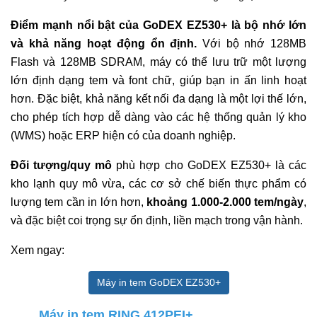
Điểm mạnh nổi bật của GoDEX EZ530+ là bộ nhớ lớn
và khả năng hoạt động ổn định.
Với bộ nhớ 128MB
Flash và 128MB SDRAM, máy có thể lưu trữ một lượng
lớn định dạng tem và font chữ, giúp bạn in ấn linh hoạt
hơn. Đặc biệt, khả năng kết nối đa dạng là một lợi thế lớn,
cho phép tích hợp dễ dàng vào các hệ thống quản lý kho
(WMS) hoặc ERP hiện có của doanh nghiệp.
Đối tượng/quy mô
phù hợp cho GoDEX EZ530+ là các
kho lạnh quy mô vừa, các cơ sở chế biến thực phẩm có
lượng tem cần in lớn hơn,
khoảng 1.000-2.000 tem/ngày
,
và đặc biệt coi trọng sự ổn định, liền mạch trong vận hành.
Xem ngay:
Máy in tem GoDEX EZ530+
Máy in tem RING 412PEI+