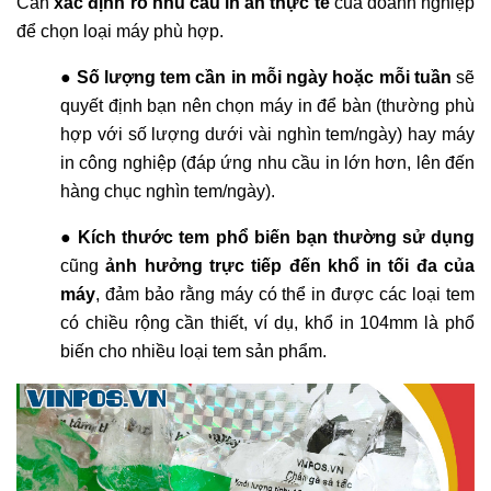
Cần
xác định rõ nhu cầu in ấn thực tế
của doanh nghiệp
để chọn loại máy phù hợp.
●
Số lượng tem cần in mỗi ngày hoặc mỗi tuần
sẽ
quyết định bạn nên chọn máy in để bàn (thường phù
hợp với số lượng dưới vài nghìn tem/ngày) hay máy
in công nghiệp (đáp ứng nhu cầu in lớn hơn, lên đến
hàng chục nghìn tem/ngày).
●
Kích thước tem phổ biến bạn thường sử dụng
cũng
ảnh hưởng trực tiếp đến khổ in tối đa của
máy
, đảm bảo rằng máy có thể in được các loại tem
có chiều rộng cần thiết, ví dụ, khổ in 104mm là phổ
biến cho nhiều loại tem sản phẩm.