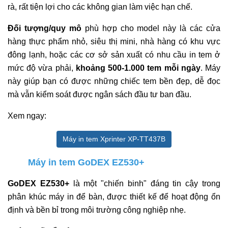
rà, rất tiện lợi cho các không gian làm việc hạn chế.
Đối tượng/quy mô
phù hợp cho model này là các cửa
hàng thực phẩm nhỏ, siêu thị mini, nhà hàng có khu vực
đông lạnh, hoặc các cơ sở sản xuất có nhu cầu in tem ở
mức độ vừa phải,
khoảng 500-1.000 tem mỗi ngày
. Máy
này giúp bạn có được những chiếc tem bền đẹp, dễ đọc
mà vẫn kiểm soát được ngân sách đầu tư ban đầu.
Xem ngay:
Máy in tem Xprinter XP-TT437B
Máy in tem GoDEX EZ530+
GoDEX EZ530+
là một "chiến binh" đáng tin cậy trong
phân khúc máy in để bàn, được thiết kế để hoạt động ổn
định và bền bỉ trong môi trường công nghiệp nhẹ.