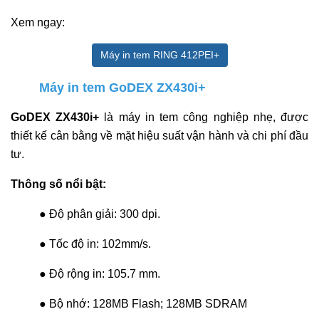
Xem ngay:
Máy in tem RING 412PEI+
Máy in tem GoDEX ZX430i+
GoDEX ZX430i+
là máy in tem công nghiệp nhẹ, được
thiết kế cân bằng về mặt hiệu suất vận hành và chi phí đầu
tư.
Thông số nổi bật:
● Độ phân giải: 300 dpi.
● Tốc độ in: 102mm/s.
● Độ rộng in: 105.7 mm.
● Bộ nhớ: 128MB Flash; 128MB SDRAM